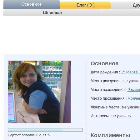
Основное
Блог
( 0 )
Др
Шпионаж
Основное
Дата рождения :
15 Марта
Место рождения : не указа
Место нахождения :
Россия
Место проживания :
Мончег
Любимые места : не указа
Интересы : не указаны
Комплименты
Портрет заполнен на 73 %