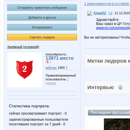
1 комплиментов в гостевой 
Отправить приватное сообщение
Анна52
21.12.2015
Добавить в друзья
Здравствуйте.
Ваш заказ в ЦР. Гото
Игнорировать
www.nn.ru/communit
Сделать подарок
Вы не авторизованы! Чтоб
Халявный (основной)
популярность:
13971 место
Метки лидеров
-1 ↓
рейтинг
1950
?
Привилегированный
пользователь
2
уровня
Интервью
Статистика портрета:
Последние
фотогра
сейчас просматривают портрет - 0
зарегистрированные пользователи
посетившие портрет за 7 дней - 0